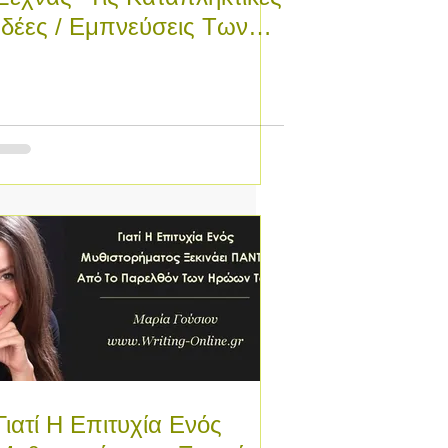
Ιδέες / Εμπνεύσεις Των
Βιβλίων Σου Και Πώς
Γιατί Η Επιτυχία Ενός