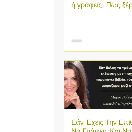
ή γράφεις; Πώς ξέ
την αρχή αν η ιδέα
έ
Εάν Έχεις Την Επι
Να Γράψεις Και Να