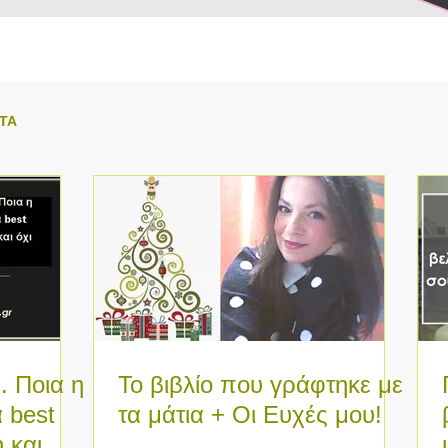
ΑΤΑ
 Ποια η
Το βιβλίο που γράφτηκε με
α best
τα μάτια + Οι Ευχές μου!
 και όχι