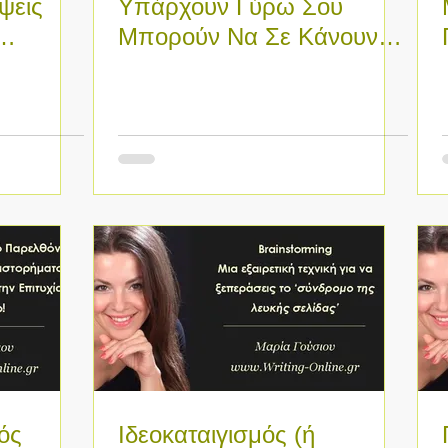
ψεις
Υπάρχουν Γύρω Σου
Μπορούν Να Σε Κάνουν
Όλοι Θα
Καλύτερο Συγγραφέα
νός
Ιδεοκαταιγισμός (ή