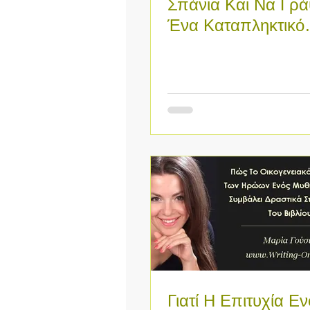
Σπάνια Και Να Γρά
Ένα Καταπληκτικό
Μυθιστόρημα Που 
Μιλάμε Γι' Α
Γιατί Η Επιτυχία Ε