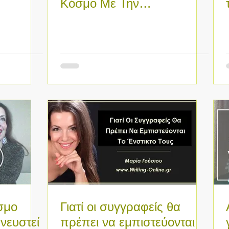
Κόσμο Με Την
Smashwords +
IngramSparks
σμο
Γιατί οι συγγραφείς θα
νευστεί
πρέπει να εμπιστεύονται