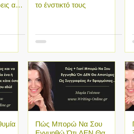
ρεις από
το ένστικτό τους
 σου θα
θυμία
Πώς Μπορώ Να Σου
Εγγυηθώ Ότι ΔΕΝ Θα