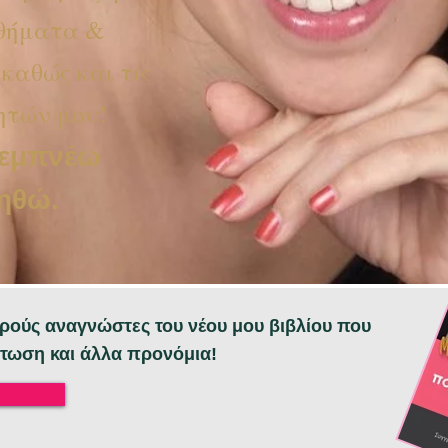
αθήματα &
καθώς και τις
ητών μου!
 εμπνέω
οηθώ.
χερούς αναγνώστες του νέου μου βιβλίου που
τωση και άλλα προνόμια!