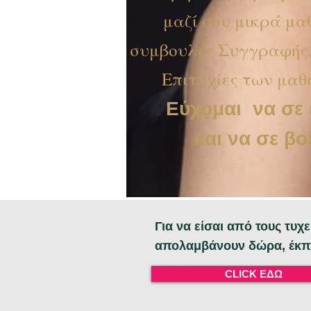
μαζί σου μικρά μ
συμβουλές Συγγραφής 
Επιτυχίες των μαθ
Εύχομαι να σε
και να σε β
Για να είσαι από τους τυ
απολαμβάνουν δώρα, έκπ
CLICK ΕΔΩ