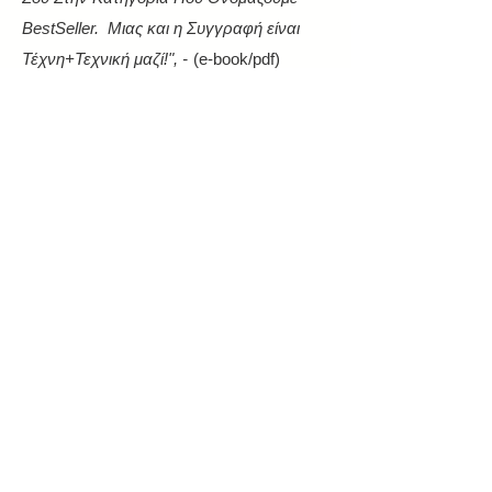
BestSeller. Μιας και η Συγγραφή είναι
Τέχνη+Τεχνική μαζί!", -
(e-book/pdf)
ΚΑΙ...
Μία φορά την εβδομάδα θα έχεις
πρόσβαση σε:
ΔΩΡΕΑΝ Μαθήματα
Συγγραφής, Γνώσεις, Tips + Συμβουλές,
Παροχές και Ιδιαίτερες Εκπτώσεις σε
Ψηφιακά Σεμινάρια Συγγραφής
(Home
Study Courses)
και Σε Υπηρεσίες
Προσωπικής Βοήθειας & Συνεργασίας
(Personal Coaching Για Συγγραφείς)
, που
ΞΕΡΩ ΟΤΙ ΘΑ ΑΛΛΑΞΟΥΝ ΓΙΑ ΠΑΝΤΑ
εάν
την Συγγραφή + την Ζωή σου
,
είσαι ή θέλεις να γίνεις:
Συγγραφέας Μυθιστορημάτων.