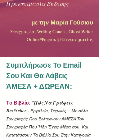
Προετοιμασία Έκδοσης
με την Μαρία Γούσιου
Συγγραφέα, Writing Coach , Ghost Writer
Online/Ψηφιακή Επιχειρηματίας
Συμπλήρωσε Το Email
Σου Και Θα Λάβεις
ΆΜΕΣΑ + ΔΩΡΕΑΝ:
"
Πώς Nα Γράφεις
Tο Βιβλίο:
BestSeller -
Εργαλεία, Τεχνικές + Μοντέλα
Συγγραφής Που Βελτιώνουν ΑΜΕΣΑ Τον
Συγγραφέα Που Ήδη Έχεις Μέσα σου, Και
Κατατάσσουν Τα Βιβλία Σου Στην Κατηγορία