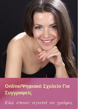
Online/Ψηφιακό Σχολείο Για
Συγγραφείς
Εδώ, όποιος αγαπά να γράφει,