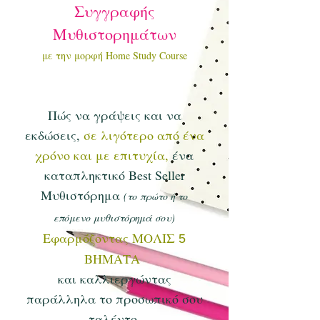
Συγγραφής
Μυθιστορημάτων
με την μορφή Home Study Course
Πώς να γράψεις και να
εκδώσεις,
σε λιγότερο από ένα
χρόνο και με επιτυχία,
ένα
καταπληκτικό Best Seller
Μυθιστόρημα
(το πρώτο ή το
επόμενο μυθιστόρημά σου)
Εφαρμόζοντας ΜΟΛΙΣ
5
ΒΗΜΑΤΑ
και καλλιεργώντας
παράλληλα το προσωπικό σου
ταλέντο.