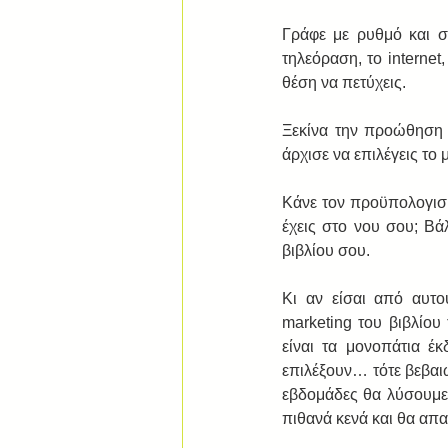
Γράφε με ρυθμό και συ
τηλεόραση, το interne
θέση να πετύχεις. 
Ξεκίνα την προώθηση κ
άρχισε να επιλέγεις το
Κάνε τον προϋπολογισμ
έχεις στο νου σου; Βά
βιβλίου σου. 
Κι αν είσαι από αυτ
marketing του βιβλίο
είναι τα μονοπάτια έ
επιλέξουν… τότε βεβαιώ
εβδομάδες θα λύσουμε
πιθανά κενά και θα απα