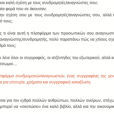
αι καλή σχέση με τους συνδρομητές/αναγνώστες σου;  
αία φορά που σε άκουσαν;  
την σχέση σου με τους συνδρομητές/αναγνώστες σου, αλλά κ
 τους;  
ς τι είναι αυτή η πλατφόρμα των προσωπικών σου αναγνωστώ
ει αναγνώστης/συνδρομητής, πολύ παραπάνω πώς να χτίσεις σχέσ
θμό τους; 
λένε όλοι οι συγγραφείς, οι ατζέντηδες του εξωτερικού, αλλά και
ύσσωμοι… 
φόρμα συνδρομητών/αναγνωστών, ένας συγγραφέας της γενιά
 για επιτυχία, χρήματα και συγγραφική καταξίωση.
ιται για τον εχθρό πολλών ανθρώπων, πολλών ονείρων, στόχων
 μπορεί να 
«σκοτώσει»
 ένα καλό βιβλίο, αλλά και την οικονομι