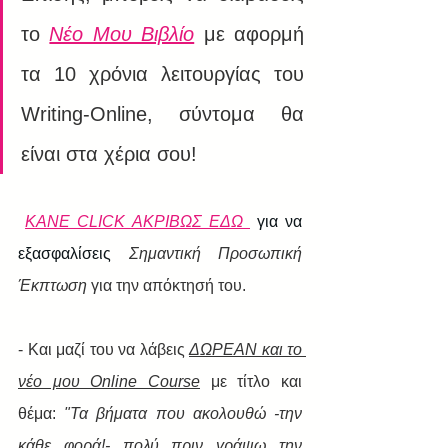
το 
Νέο Μου Βιβλίο
 με αφορμή 
τα 10 χρόνια λειτουργίας του 
Writing-Online, σύντομα θα 
είναι στα χέρια σου!
ΚΑΝΕ CLICK ΑΚΡΙΒΩΣ ΕΔΩ 
 για να 
εξασφαλίσεις 
Σημαντική Προσωπική 
Έκπτωση
 για την απόκτησή του.
- Και μαζί του να λάβεις 
ΔΩΡΕΑΝ και το 
νέο μου Online Course
 με τίτλο και 
θέμα: 
"Τα βήματα που ακολουθώ -την 
κάθε φορά!- πολύ πριν γράψω την 