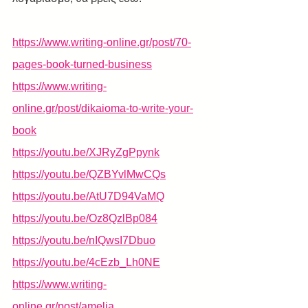
https://www.writing-online.gr/post/70-
pages-book-turned-business
https://www.writing-
online.gr/post/dikaioma-to-write-your-
book
https://youtu.be/XJRyZgPpynk
https://youtu.be/QZBYvlMwCQs
https://youtu.be/AtU7D94VaMQ
https://youtu.be/Oz8QzlBp084
https://youtu.be/nIQwsI7Dbuo
https://youtu.be/4cEzb_Lh0NE
https://www.writing-
online.gr/post/amelia