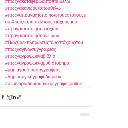
#πωςνακαταφερωαυτοπουθελω
#πωςνακανωαυτοπουθελω
#πωςναπραγματοποιησωτουςστοχουςμ
ου
#πωςναπετυχωτουςστοχουςμου
#πραγματοποιησηστοχων
#πραγματοποιησηονειρων
#Πώςθαεκπληρώσειςτουςστόχουςσου
#πωςναγινωσυγγραφεας
#πωςναγραψωεναβιβλιο
#πωςναγραψωεναμυθιστορημα
#μαριαγουσιουσυγγραφεας
#δημιουργικήγραφήδωρεαν
#σεμιναριαδημιουργικηςγραφηςonline