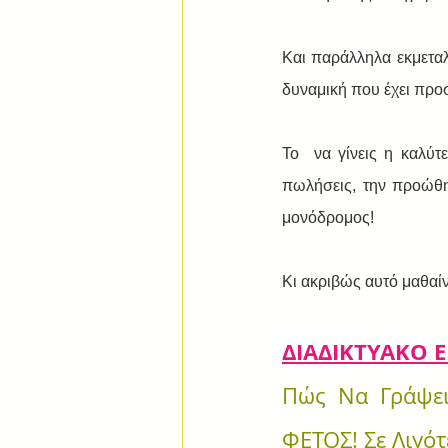
Και παράλληλα εκμεταλ
δυναμική που έχει προ
Το  να γίνεις η καλύτ
πωλήσεις, την προώθη
μονόδρομος!
Κι ακριβώς αυτό μαθα
ΔΙΑΔΙΚΤΥΑΚΟ 
Πώς Να Γράψει
ΦΕΤΟΣ! Σε Λιγό