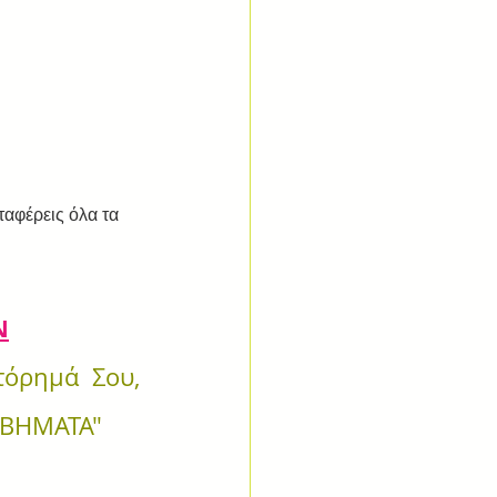
αφέρεις όλα τα 
Ν
όρημά Σου, 
5 ΒΗΜΑΤΑ"