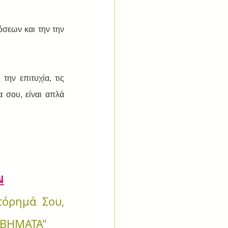
σεων και την την 
ην επιτυχία, τις 
σου, είναι απλά 
Ν
όρημά Σου, 
5 ΒΗΜΑΤΑ"