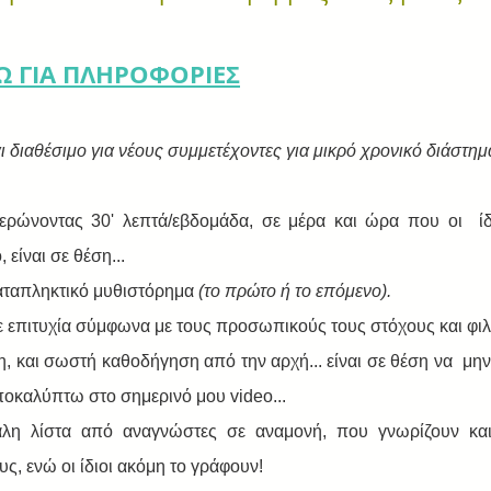
ΔΩ ΓΙΑ ΠΛΗΡΟΦΟΡΙΕΣ
αι διαθέσιμο για νέους συμμετέχοντες για μικρό χρονικό διάστημ
ερώνοντας 30' λεπτά/εβδομάδα, σε μέρα και ώρα που οι  ίδι
 είναι σε θέση...
ταπληκτικό μυθιστόρημα 
(το πρώτο ή το επόμενο).
 επιτυχία σύμφωνα με τους προσωπικούς τους στόχους και φιλ
η, και σωστή καθοδήγηση από την αρχή... είναι σε θέση να  μην
ποκαλύπτω στο σημερινό μου video...
άλη λίστα από αναγνώστες σε αναμονή, που γνωρίζουν και
ς, ενώ οι ίδιοι ακόμη το γράφουν!﻿