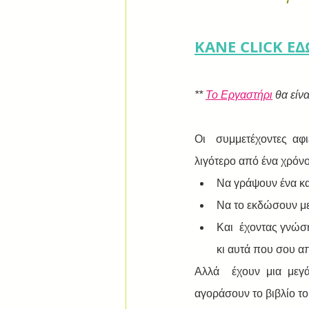
ΚΑΝΕ CLICK Ε
** 
Το Εργαστήρι
 θα είν
Οι  συμμετέχοντες αφι
λιγότερο από ένα χρόνο,
Να γράψουν ένα κα
Να το εκδώσουν με
Και  έχοντας γνώσ
κι αυτά που σου α
Αλλά  έχουν μια μεγ
αγοράσουν το βιβλίο του