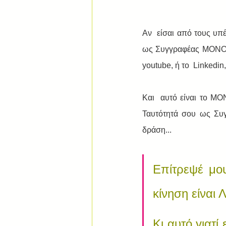
Αν  είσαι από τους υπ
ως Συγγραφέας MONO μέ
youtube, ή το  Linkedin,
Και  αυτό είναι το ΜΟ
Ταυτότητά σου ως Συγ
δράση... 
Επίτρεψέ μο
κίνηση είναι
Κι αυτό γιατί