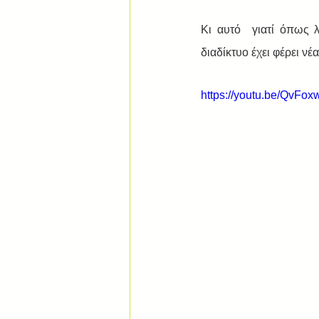
Κι αυτό  γιατί όπως 
διαδίκτυο έχει φέρει νέ
https://youtu.be/QvFo