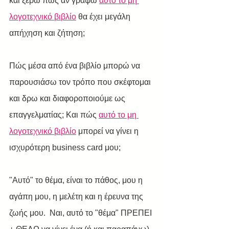
και ξέρω πως αν γράψω 
αυτό το μη 
λογοτεχνικό βιβλίο
 θα έχει μεγάλη 
απήχηση και ζήτηση;
Πώς μέσα από ένα βιβλίο μπορώ να 
παρουσιάσω τον τρόπο που σκέφτομαι 
και δρω και διαφοροποιούμε ως 
επαγγελματίας; Και πώς 
αυτό το μη 
λογοτεχνικό βιβλίο
 μπορεί να γίνει η 
ισχυρότερη business card μου;
"Αυτό" το θέμα, είναι το πάθος, μου η 
αγάπη μου, η μελέτη και η έρευνα της 
ζωής μου.  Ναι, αυτό το "θέμα" ΠΡΕΠΕΙ 