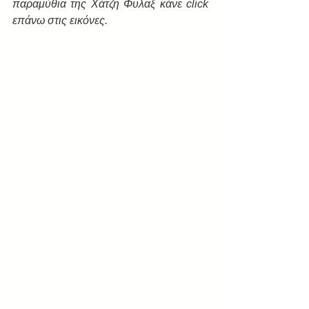
παραμύθια της Χάτζη Φυλαξ κάνε click 
επάνω στις εικόνες.