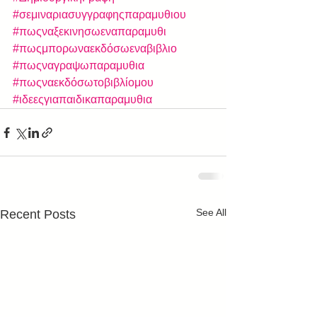
#σεμιναριασυγγραφηςπαραμυθιου
#πωςναξεκινησωεναπαραμυθι
#πωςμπορωναεκδόσωεναβιβλιο
#πωςναγραψωπαραμυθια
#πωςναεκδόσωτοβιβλίομου
#ιδεεςγιαπαιδικαπαραμυθια
See All
Recent Posts