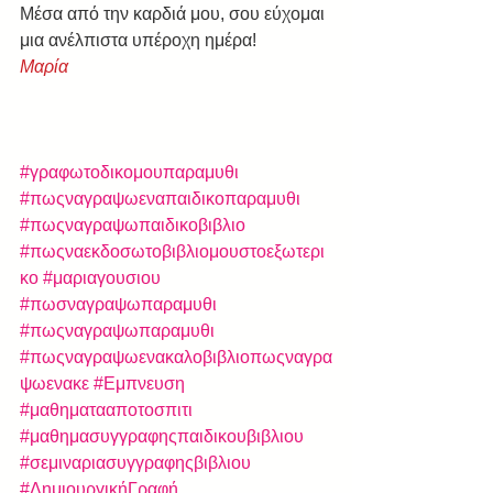
Μέσα από την καρδιά μου, σου εύχομαι 
μια ανέλπιστα υπέροχη ημέρα!
Μαρία
#γραφωτοδικομουπαραμυθι
#πωςναγραψωεναπαιδικοπαραμυθι
#πωςναγραψωπαιδικοβιβλιο
#πωςναεκδοσωτοβιβλιομουστοεξωτερι
κο
#μαριαγουσιου
#πωσναγραψωπαραμυθι
#πωςναγραψωπαραμυθι
#πωςναγραψωενακαλοβιβλιοπωςναγρα
ψωενακε
#Εμπνευση
#μαθηματααποτοσπιτι
#μαθημασυγγραφηςπαιδικουβιβλιου
#σεμιναριασυγγραφηςβιβλιου
#ΔημιουργικήΓραφή