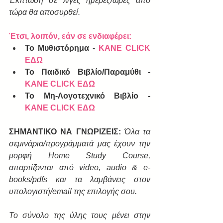
Έκπτωση σε λίγες ημέρες/ώρες από 
τώρα θα αποσυρθεί.
Έτσι, λοιπόν, εάν σε ενδιαφέρει:
To Μυθιστόρημα - 
ΚΑΝΕ CLICK 
ΕΔΩ
To Παιδικό Βιβλίο/Παραμύθι - 
ΚΑΝΕ CLICK ΕΔΩ
Το Μη-Λογοτεχνικό Βιβλίο - 
ΚΑΝΕ CLICK ΕΔΩ
ΣΗΜΑΝΤΙΚΟ ΝΑ ΓΝΩΡΙΖΕΙΣ: 
Όλα τα 
σεμινάρια/προγράμματά μας έχουν την 
μορφή Home Study Course, 
απαρτίζονται από video, audio & e-
books/pdfs και τα λαμβάνεις στον 
υπολογιστή/email της επιλογής σου.
Το σύνολο της ύλης τους μένει στην 