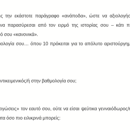
ς την εκάστοτε παράγραφο «ανάποδα», ώστε να αξιολογήσε
α παρασύρεσαι από τον ειρμό της ιστορίας σου – κάτι π
νό σου «κανονικά».  
θμολογία σου… όπου 10 πρόκειται για το απόλυτο αριστούργη
ντικειμενικός/ή στην βαθμολογία σου; 
ιγώσεις» τον εαυτό σου, ούτε να είσαι ψεύτικα γενναιόδωρος/
α όσο πιο ειλικρινά μπορείς: 