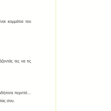
αι κομμάτια του 
οντάς τες να τις 
ιδήποτε περιττό… 
ίας σου. 