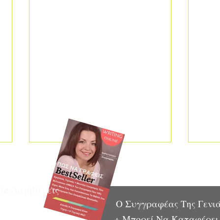
ite Λαμβάνεις
Ο Συγγραφέας Της Γενιά
+ Μπορεί Να Καταφέρει