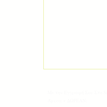
Με την Εγγραφή Σου Στο S
Άμεσα + ΔΩΡΕΑΝ: