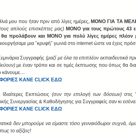
λιά μου που ήταν πριν από λίγες ημέρες, 
ΜΟΝΟ ΓΙΑ ΤΑ ΜΕΛΗ 
α τους απλούς επισκέπτες μας)
MONO για τους πρώτους 43 ε
 θα προλάβουν και ΜΟΝΟ για πολύ λίγες ημέρες πλέον 
μιουργήσαμε μια "κρυφή" γωνιά στο internet ώστε να έχεις πρόσ
Σεμινάρια Συγγραφής 
(μαζί με όλα τα επιπλέον εκπαιδευτικά πρ
δεύουν)
 με έναν τρόπο και σε τιμές έκπτωσης που όπως θα διαπ
το κάνουμε…
ΟΦΟΡΙΕΣ ΚΑΝΕ CLICK ΕΔΩ
 Ιδιαίτερες Εκπτώσεις 
(συν την επιλογή των δόσεων)
 στις 
ής Συνεργασίας & Καθοδήγησης για Συγγραφείς σαν κι εσένα
ΟΦΟΡΙΕΣ ΚΑΝΕ CLICK ΕΔΩ
ατικά δεν μπορούμε να είμαστε τόσο γενναιόδωροι συχνά, όμως
ως το αξίζεις! 