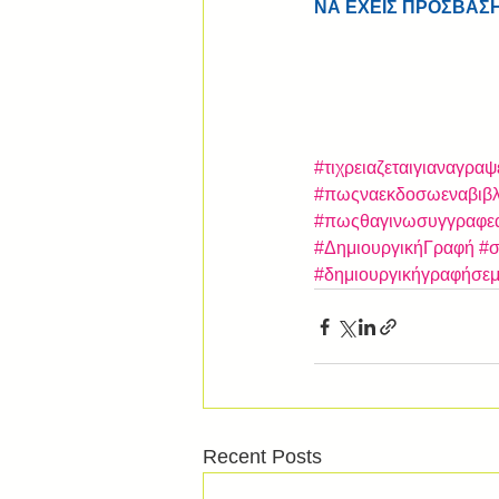
ΝΑ ΕΧΕΙΣ ΠΡΟΣΒΑΣ
#τιχρειαζεταιγιαναγραψ
#πωςναεκδοσωεναβιβλ
#πωςθαγινωσυγγραφε
#ΔημιουργικήΓραφή
#σ
#δημιουργικήγραφήσεμ
Recent Posts