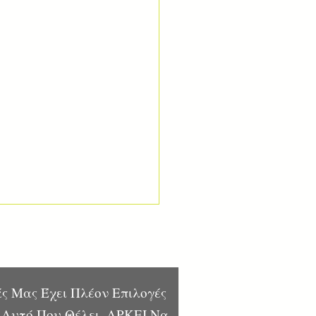
ς Μας Έχει Πλέον Επιλογές
 Αυτό Που Θέλει, ΑΡΚΕΙ Να