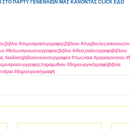
Η ΣΤΟ ΠΑΡΤΥ ΓΕΝΕΘΛΙΩΝ ΜΑΣ ΚΑΝΟΝΤΑΣ CLICK ΕΔΩ
ειςβιβλιο
#σεμιναριασυγγραφηςβιβλιου
#συμβουλεςγιανεουςσυ
ιο
#θελωναγινωσυγγραφεαςβιβλιο
#ιδεεςγιασυγγραφηβιβλιου
ας
#εκδοσηβιβλιουνεουσυγγραφεα
#πωςναεκ
#μαριαγουσιου
#
εμιναριασυγγραφηςπαραμυθιου
#δημιουργικήγραφήβιβλία
ινάρια
#δημιουργικήγραφή