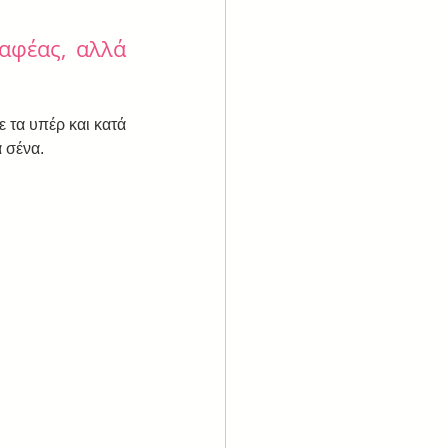
φέας, αλλά 
τα υπέρ και κατά 
α σένα.