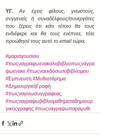
ΥΓ. 
Αν έχεις φίλους, γνωστούς, 
συγγενείς ή συναδέλφους/συνεργάτες 
που ξέρεις ότι κάτι τέτοιο θα τους 
ενδιέφερε και θα τους ενέπνεε, τότε 
προώθησέ τους αυτό το email τώρα.
#μαριαγουσιου
#πωςναγραψωενακαλοβιβλιοπωςναγρα
ψωενακε
#πωςναεκδόσωτοβιβλίομου
#Εμπνευση
#Μυθιστόρημα
#ΔημιουργικήΓραφή
#πωςναγινωσυγγραφεας
#πωςναγραψωβιβλιομαθηματαδημιουρ
γικηςγραφης
#πωςναγραψωπαραμυθι