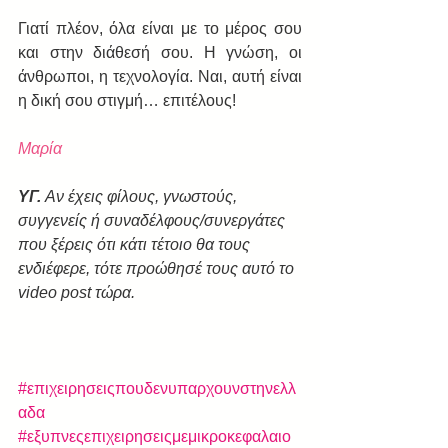
Γιατί πλέον, όλα είναι με το μέρος σου 
και στην διάθεσή σου. Η γνώση, οι 
άνθρωποι, η τεχνολογία. Ναι, αυτή είναι 
η δική σου στιγμή… επιτέλους!
Μαρία
ΥΓ. 
Αν έχεις φίλους, γνωστούς, 
συγγενείς ή συναδέλφους/συνεργάτες 
που ξέρεις ότι κάτι τέτοιο θα τους 
ενδιέφερε, τότε προώθησέ τους αυτό το 
video post τώρα.
#επιχειρησειςπουδενυπαρχουνστηνελλ
αδα
#εξυπνεςεπιχειρησειςμεμικροκεφαλαιο