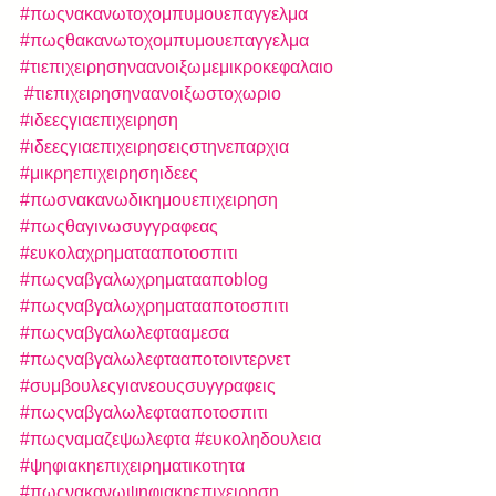
#πωςνακανωτοχομπυμουεπαγγελμα
#πωςθακανωτοχομπυμουεπαγγελμα
#τιεπιχειρησηναανοιξωμεμικροκεφαλαιο
#τιεπιχειρησηναανοιξωστοχωριο
#ιδεεςγιαεπιχειρηση
#ιδεεςγιαεπιχειρησειςστηνεπαρχια
#μικρηεπιχειρησηιδεες
#πωσνακανωδικημουεπιχειρηση
#πωςθαγινωσυγγραφεας
#ευκολαχρηματααποτοσπιτι
#πωςναβγαλωχρηματααποblog
#πωςναβγαλωχρηματααποτοσπιτι
#πωςναβγαλωλεφτααμεσα
#πωςναβγαλωλεφτααποτοιντερνετ
#συμβουλεςγιανεουςσυγγραφεις
#πωςναβγαλωλεφτααποτοσπιτι
#πωςναμαζεψωλεφτα
#ευκοληδουλεια
#ψηφιακηεπιχειρηματικοτητα
#πωςνακανωψηφιακηεπιχειρηση