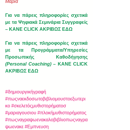
Μαρία  
Για να πάρεις πληροφορίες σχετικά 
με τα Ψηφιακά Σεμινάρια Συγγραφείς 
– ΚΑΝΕ CLICK ΑΚΡΙΒΩΣ ΕΔΩ
Για να πάρεις πληροφορίες σχετικά 
με τα Προγράμματα/Υπηρεσίες 
Προσωπικής Καθοδήγησης 
(Personal Coaching)
 – ΚΑΝΕ CLICK 
ΑΚΡΙΒΩΣ ΕΔΩ
#δημιουργικήγραφή
#πωςναεκδοσωτοβιβλιομουστοεξωτερι
κο
#σκελετόςμυθιστορήματοσ
#μαριαγουσιου
#πλοκήμυθιστορήματος
#πωςναγραψωενακαλοβιβλιοπωςναγρα
ψωενακε
#Εμπνευση