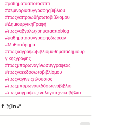
#μαθηματααποτοσπιτι
#σεμιναριασυγγραφηςβιβλιου
#πωςναπροωθήσωτοβιβλιομου
#ΔημιουργικήΓραφή
#πωςναβγαλωχρηματααποblog
#μαθηματασυγγραφηςδωρεαν
#Μυθιστόρημα
#πωςναγραψωβιβλιομαθηματαδημιουρ
γικηςγραφης
#πωςμπορωναγίνωσυγγραφεας
#πωςναεκδόσωτοβιβλίομου
#πωςναγινειςπλουσιος
#πωςμπορωναεκδόσωεναβιβλιο
#πωςναγραψειςεναλογοτεχνικοβιβλιο