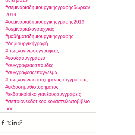
ονίκη2019
#σεμινάριαδημιουργικήςγραφήςδωρεαν
2019
#σεμινάριαδημιουργικήςγραφής2019
#σεμιναριαλογοτεχνιας
#μαθήματαδημιουργικήςγραφής
#δημιουργικήγραφή
#πωςναγινωσυγγραφεας
#εσοδασυγγραφεα
#συγγραφεαςσπουδες
#συγγραφεαςεπαγγελμα
#πωςναγινωεπιτυχημενοςσυγγραφεας
#εκδοσημυθιστορηματος
#εκδοτικοίοίκοιγιανέουςσυγγραφείς
#σεποιονεκδοτικοοικοναστειλωτοβιβλιο
μου