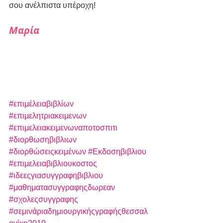
σου ανέλπιστα υπέροχη!
Μαρία
#επιμέλειαβιβλίων
#επιμελητριακειμενων
#επιμελειακειμενωναποτοσπιτι
#διορθωσηβιβλιων
#διορθώσειςκειμένων
#Εκδοσηβιβλιου
#επιμελειαβιβλιουκοστος
#ιδεεςγιασυγγραφηβιβλιου
#μαθηματασυγγραφηςδωρεαν
#σχολεςσυγγραφης
#σεμινάριαδημιουργικήςγραφήςθεσσαλ