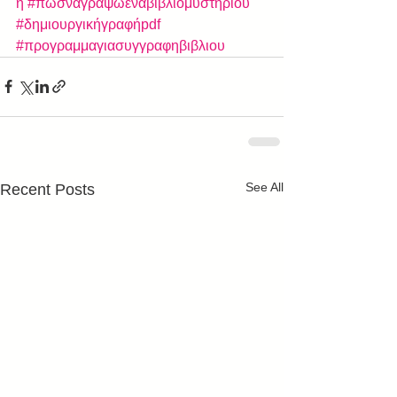
η
#πωσναγραψωεναβιβλιομυστηριου
#δημιουργικήγραφήpdf
#προγραμμαγιασυγγραφηβιβλιου
See All
Recent Posts