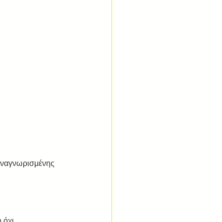
 αναγνωρισμένης 
 όχι. 