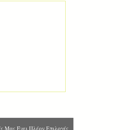
ς Μας Έχει Πλέον Επιλογές