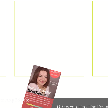
ite Λαμβάνεις
Ο Συγγραφέας Της Γενιά