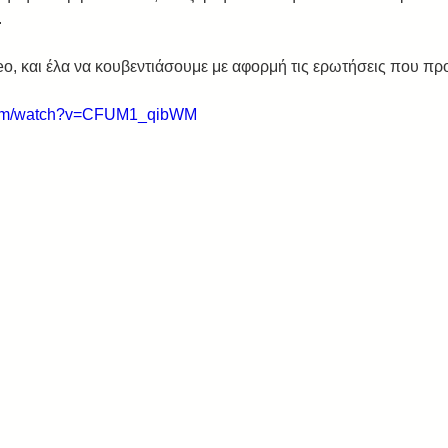
 
o, και έλα να κουβεντιάσουμε με αφορμή τις ερωτήσεις που πρ
.com/watch?v=CFUM1_qibWM