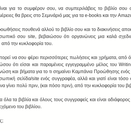
ίναι για το συμφέρον σου, να συμπεριλάβεις το βιβλίο σου
μέρειες θα βρεις στο Σεμινάριό μας για τα e-books και την Amaz
οωθήσεις πουθενά αλλού το βιβλίο σου και το διακινήσεις αποκ
ωπικό σου site, βεβαιώσου ότι οργανώνεις μια καλά σχεδι
πό την κυκλοφορία του.  
ορεί να σου φέρει περισσότερες πωλήσεις και χρήματα, από ό,τ
σου ότι είσαι και παραμένεις εγγεγραμμένο μέλος του Writing-
ώση και βήματα για το τι σημαίνει Καμπάνια Προώθησης ενός 
οσωπική σελίδα/site ενός συγγραφέα, αλλά και γιατί είναι τόσο 
γίνει πολύ πριν, (και πόσο πριν), από την κυκλοφορία του βιβ
 όλα τα βιβλία και όλους τους συγγραφείς και είναι αδιάφορος ο
εχόμενο του βιβλίου. 
ς; 