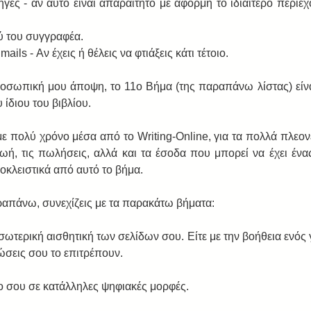
γές - αν αυτό είναι απαραίτητο με αφορμή το ιδιαίτερο περιεχ
ύ του συγγραφέα.  
ils - Αν έχεις ή θέλεις να φτιάξεις κάτι τέτοιο.     
οσωπική μου άποψη, το 11o Bήμα (της παραπάνω λίστας) είνα
ίδιου του βιβλίου.  
ε πολύ χρόνο μέσα από το Writing-Online, για τα πολλά πλεονε
ζωή, τις πωλήσεις, αλλά και τα έσοδα που μπορεί να έχει ένα
ποκλειστικά από αυτό το βήμα. 
ραπάνω, συνεχίζεις με τα παρακάτω βήματα: 
ωτερική αισθητική των σελίδων σου. Είτε με την βοήθεια ενός 
ώσεις σου το επιτρέπουν.  
ο σου σε κατάλληλες ψηφιακές μορφές.  