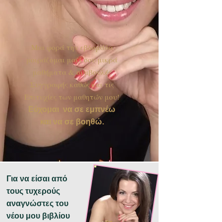
Μια φορά την εβδομάδα
μοιράζομαι μαζί σου μικρά
μαθήματα & συμβουλές
Συγγραφής καθώς και τις
Επιτυχίες των μαθητών μου!
Εύχομαι να σε εμπνέω
και να σε βοηθώ.
Για να είσαι από
τους τυχερούς
αναγνώστες του
νέου μου βιβλίου