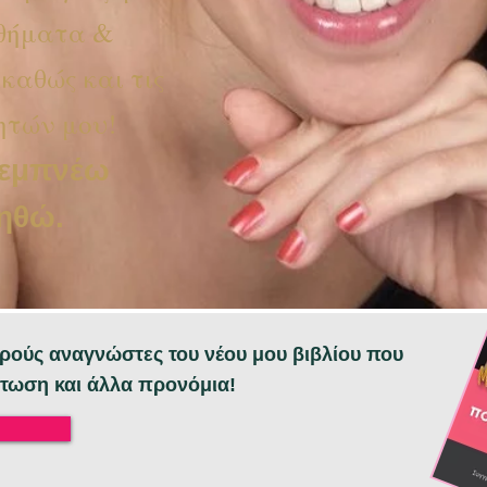
αθήματα &
καθώς και τις
ητών μου!
 εμπνέω
οηθώ.
χερούς αναγνώστες του νέου μου βιβλίου που
τωση και άλλα προνόμια!