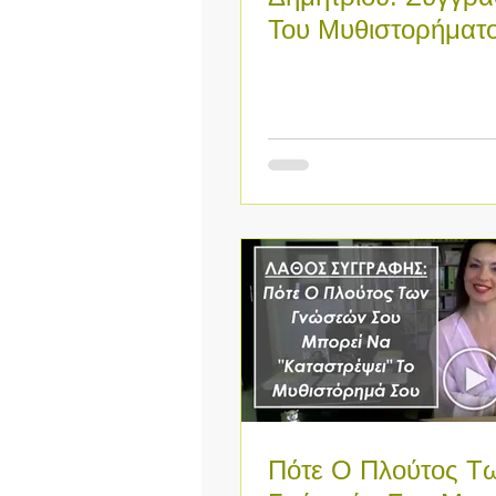
Του Μυθιστορήματο
Χρυσό Περιστέρι Τ
Αυγής&qu
Πότε Ο Πλούτος Τ