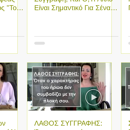
ς "Το
Είναι Σημαντικό Για Σένα,
ης
Στο Ήδη Πιεσμένο
Πρόγραμμά Σου
ων
ΛΑΘΟΣ ΣΥΓΓΡΑΦΗΣ: