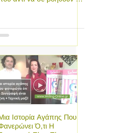
μπερδεύουν και σε
ακινητοπ
Μια Ιστορία Αγάπης Που
Φανερώνει Ό,τι Η