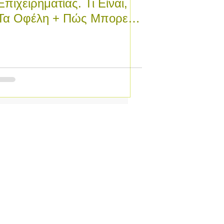
Επιχειρηματίας. Τι Είναι,
Τα Οφέλη + Πώς Μπορείς
Να Γίνεις…