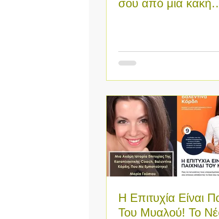
σου από μια κακή
συνεργασία με ένα
εκδότη κι ένα κ
Η Επιτυχία Είναι Πα
Του Μυαλού! Το Νέ