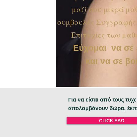
μαζί σου μικρά μ
συμβουλές Συγγραφής 
Επιτυχίες των μαθ
Εύχομαι να σε
και να σε β
Για να είσαι από τους τυ
απολαμβάνουν δώρα, έκπ
CLICK ΕΔΩ