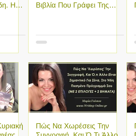
δη. Η
Βιβλία Που Γράφει Της
+ Η Πρό
Φέρνουν Νέους Πελάτες/
Μαθητές/Ανα
υριακή
Πώς Να Χωρέσεις Την
αφέας
Συγγραφή, Και Ό,Τι Άλλο