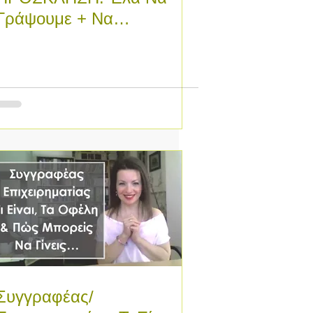
Γράψουμε + Να
Εκδώσουμε Με Επιτυχία
Το Μυθιστόρημά Σου,
ΦΕΤΟΣ!
Συγγραφέας/