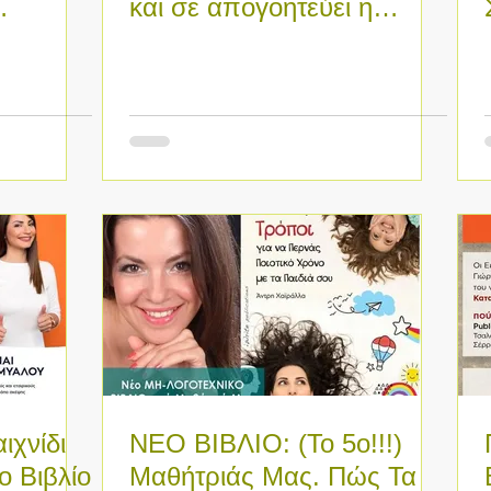
και σε απογοητεύει η
ν
ποιότητα των κειμένων
σου |
ιχνίδι
ΝΕΟ ΒΙΒΛΙΟ: (Το 5ο!!!)
ο Βιβλίο
Μαθήτριάς Μας. Πώς Τα