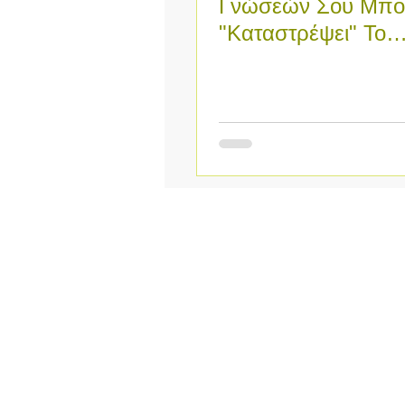
Γνώσεών Σου Μπο
"Καταστρέψει" Το
Μυθιστόρημά Σου +
ΒΗΜΑ Για